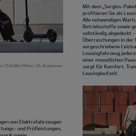
Mit dem „Sorglos-Paket
profitieren Sie als Le
Alle notwendigen Wartu
Betriebsstoffe sowie g
vollständig abgedeckt 
Überraschungen in der 
vorgeschriebene Leist
Leasingfahrzeug jederz
einer monatlichen Pausc
sorgt für Komfort, Tran
rt 15,8 kWh/100 km. CO
-Emissionen
2
Leasinglaufzeit.
ungen von Elektrofahrzeugen
rtungs- und Prüfleistungen,
ensorik sowie