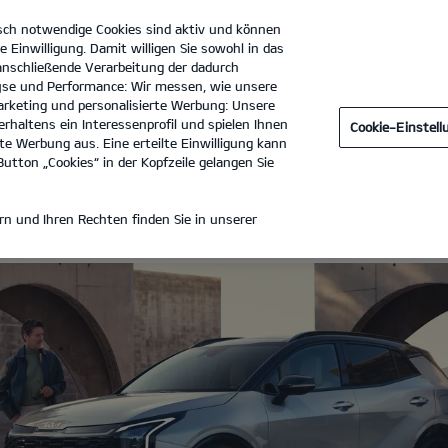
sch notwendige Cookies sind aktiv und können
e Einwilligung. Damit willigen Sie sowohl in das
 anschließende Verarbeitung der dadurch
se und Performance: Wir messen, wie unsere
uto Nagel Niederrhein KA GmbH & Co. KG
Tel. :
02831 - 9382
rketing und personalisierte Werbung: Unsere
rhaltens ein Interessenprofil und spielen Ihnen
Cookie-Einstel
e Werbung aus. Eine erteilte Einwilligung kann
utton „Cookies“ in der Kopfzeile gelangen Sie
 LEASING
n und Ihren Rechten finden Sie in unserer