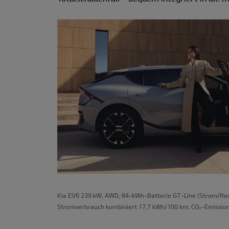
Kia EV6 239 kW, AWD, 84-kWh-Batterie GT-Line (Strom/Redu
Stromverbrauch kombiniert 17,7 kWh/100 km; CO₂-Emission