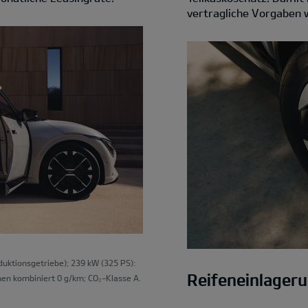
vertragliche Vorgaben w
ktionsgetriebe); 239 kW (325 PS):
Reifeneinlager
en kombiniert 0 g/km; CO₂-Klasse A.