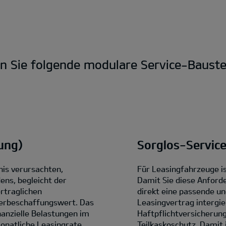
en Sie folgende modulare Service-Bauste
ung)
Sorglos-Servic
nis verursachten,
Für Leasingfahrzeuge is
ens, begleicht der
Damit Sie diese Anford
rtraglichen
direkt eine passende un
erbeschaffungswert. Das
Leasingvertrag intergi
anzielle Belastungen im
Haftpflichtversicherung
monatliche Leasingrate.
Teilkaskoschutz. Damit 