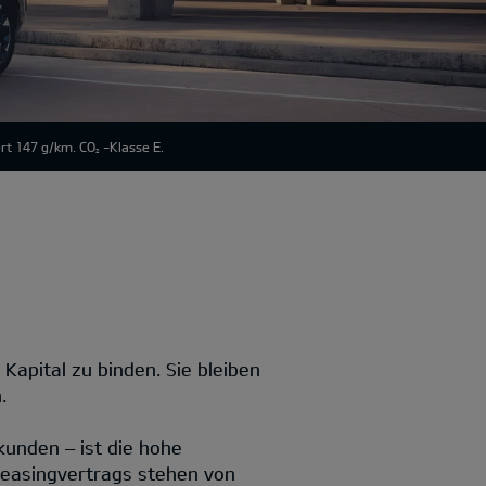
rt 147 g/km. CO
-Klasse E.
2
 Kapital zu binden. Sie bleiben
.
kunden – ist die hohe
 Leasingvertrags stehen von