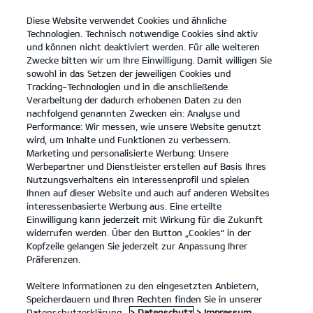
Diese Website verwendet Cookies und ähnliche
open
Technologien. Technisch notwendige Cookies sind aktiv
menu
und können nicht deaktiviert werden. Für alle weiteren
KONTAKT
Zwecke bitten wir um Ihre Einwilligung. Damit willigen Sie
sowohl in das Setzen der jeweiligen Cookies und
Tracking-Technologien und in die anschließende
PROBEFAHRT
Verarbeitung der dadurch erhobenen Daten zu den
nachfolgend genannten Zwecken ein: Analyse und
Performance: Wir messen, wie unsere Website genutzt
wird, um Inhalte und Funktionen zu verbessern.
Marketing und personalisierte Werbung: Unsere
Werbepartner und Dienstleister erstellen auf Basis Ihres
Nutzungsverhaltens ein Interessenprofil und spielen
Ihnen auf dieser Website und auch auf anderen Websites
Modelle
interessenbasierte Werbung aus. Eine erteilte
Einwilligung kann jederzeit mit Wirkung für die Zukunft
widerrufen werden. Über den Button „Cookies“ in der
Business
Kopfzeile gelangen Sie jederzeit zur Anpassung Ihrer
Präferenzen.
Angebote
Weitere Informationen zu den eingesetzten Anbietern,
Speicherdauern und Ihren Rechten finden Sie in unserer
Datenschutzerklärung.
> Datenschutz
> Impressum