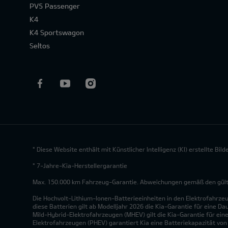
PV5 Passenger
K4
K4 Sportswagon
Seltos
* Diese Website enthält mit Künstlicher Intelligenz (KI) erstellte Bi
* 7-Jahre-Kia-Herstellergarantie
Max. 150.000 km Fahrzeug-Garantie. Abweichungen gemäß den gültig
Die Hochvolt-Lithium-Ionen-Batterieeinheiten in den Elektrofahrze
diese Batterien gilt ab Modelljahr 2026 die Kia-Garantie für eine Da
Mild-Hybrid-Elektrofahrzeugen (MHEV) gilt die Kia-Garantie für eine
Elektrofahrzeugen (PHEV) garantiert Kia eine Batteriekapazität vo