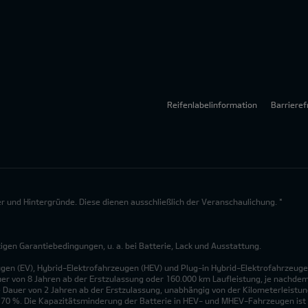
Reifenlabelinformation
Barrieref
lder und Hintergründe. Diese dienen ausschließlich der Veranschaulichung. *
en Garantiebedingungen, u. a. bei Batterie, Lack und Ausstattung.
ugen (EV), Hybrid-Elektrofahrzeugen (HEV) und Plug-in Hybrid-Elektrofahrzeuge
uer von 8 Jahren ab der Erstzulassung oder 160.000 km Laufleistung, je nachdem, 
 Dauer von 2 Jahren ab der Erstzulassung, unabhängig von der Kilometerleistung
n 70 %. Die Kapazitätsminderung der Batterie in HEV- und MHEV-Fahrzeugen ist 