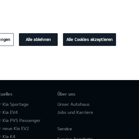
KONTAKT
0
lungen
Alle ablehnen
Alle Cookies akzeptieren
tuelles
Über uns
r Kia Sportage
Unser Autohaus
r Kia EV4
Jobs und Karriere
r Kia PV5 Passenger
r neue Kia EV2
Service
r Kia K4
Service Angebote