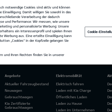
sch notwendige Cookies sind aktiv und können
e Einwilligung. Damit willigen Sie sowohl in das
 anschließende Verarbeitung der dadurch
se und Performance: Wir messen, wie unsere
uto Nagel Niederrhein KA GmbH & Co. KG
Tel. :
02831 - 9382
rketing und personalisierte Werbung: Unsere
rhaltens ein Interessenprofil und spielen Ihnen
Cookie-Einstel
e Werbung aus. Eine erteilte Einwilligung kann
utton „Cookies“ in der Kopfzeile gelangen Sie
n und Ihren Rechten finden Sie in unserer
Angebote
Elektromobilität
Ak
Aktueller Fahrzeugbestand
Elektrisch fahren
De
Neuwagen
Laden mit Kia Charge
De
Gebrauchtwagen
Öffentliches Laden
De
Kia Zertifizierte
Laden zu Hause
De
Gebrauchtwagen
Laden im Unternehmen
De