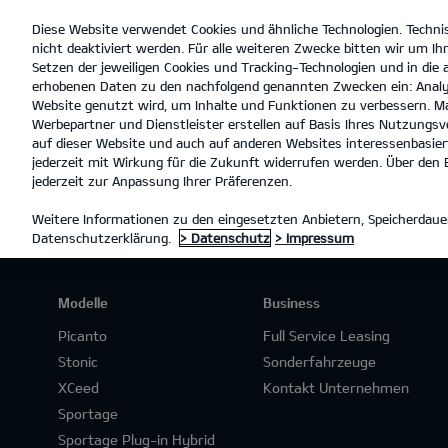
Diese Website verwendet Cookies und ähnliche Technologien. Techni
open
nicht deaktiviert werden. Für alle weiteren Zwecke bitten wir um Ihr
menu
Setzen der jeweiligen Cookies und Tracking-Technologien und in die
erhobenen Daten zu den nachfolgend genannten Zwecken ein: Analy
A
Website genutzt wird, um Inhalte und Funktionen zu verbessern. Ma
Werbepartner und Dienstleister erstellen auf Basis Ihres Nutzungsve
PROBEFAHRT
auf dieser Website und auch auf anderen Websites interessenbasiert
jederzeit mit Wirkung für die Zukunft widerrufen werden. Über den B
jederzeit zur Anpassung Ihrer Präferenzen.
Weitere Informationen zu den eingesetzten Anbietern, Speicherdauer
Datenschutzerklärung.
> Datenschutz
> Impressum
Modelle
Business
Picanto
Full Service Leasing
Stonic
Sonderfahrzeuge
XCeed
Kontakt Unternehmen
Sportage
Sportage Plug-in Hybrid